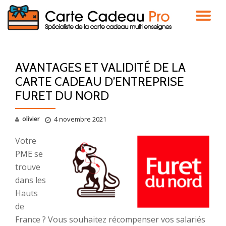
DÉ
Aller
au
LA
contenu
AVANTAGES ET VALIDITÉ DE LA
NA
CARTE CADEAU D’ENTREPRISE
FURET DU NORD
olivier
4 novembre 2021
Votre
PME se
trouve
dans les
Hauts
de
France ? Vous souhaitez récompenser vos salariés