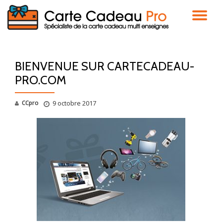
DÉ
Aller
au
LA
contenu
BIENVENUE SUR CARTECADEAU-
NA
PRO.COM
CCpro
9 octobre 2017