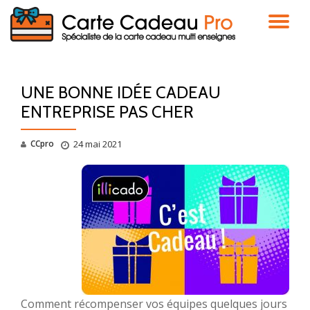
DÉ
Aller
au
LA
contenu
UNE BONNE IDÉE CADEAU
NA
ENTREPRISE PAS CHER
CCpro
24 mai 2021
Comment récompenser vos équipes quelques jours