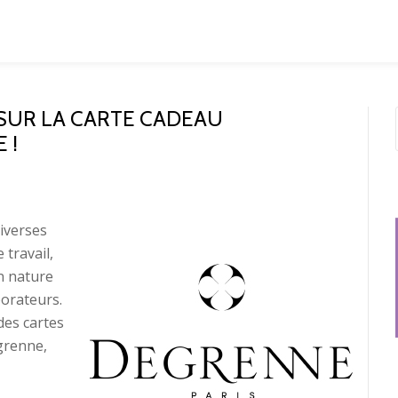
SUR LA CARTE CADEAU
 !
iverses
 travail,
n nature
borateurs.
des cartes
grenne,